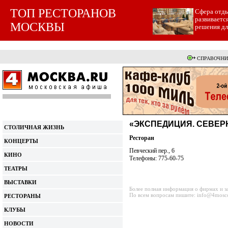
ТОП РЕСТОРАНОВ
Cфера отды
развиваетс
МОСКВЫ
решения для
СПРАВОЧНИ
«ЭКСПЕДИЦИЯ. СЕВЕР
СТОЛИЧНАЯ ЖИЗНЬ
Ресторан
КОНЦЕРТЫ
Певческий пер., 6
КИНО
Телефоны: 775-60-75
ТЕАТРЫ
ВЫСТАВКИ
Более полная информация о фирмах и з
По всем вопросам пишите: info@4mosc
РЕСТОРАНЫ
КЛУБЫ
НОВОСТИ