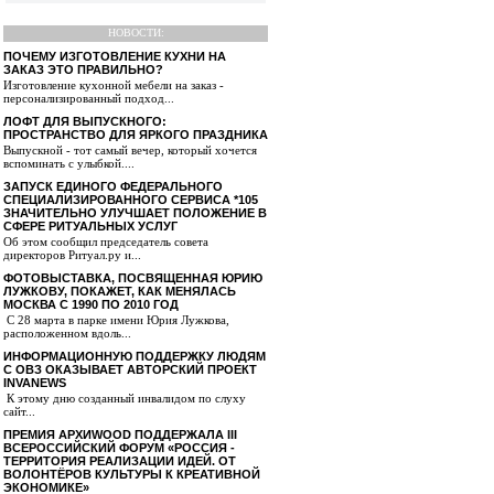
НОВОСТИ:
ПОЧЕМУ ИЗГОТОВЛЕНИЕ КУХНИ НА
ЗАКАЗ ЭТО ПРАВИЛЬНО?
Изготовление кухонной мебели на заказ -
персонализированный подход...
ЛОФТ ДЛЯ ВЫПУСКНОГО:
ПРОСТРАНСТВО ДЛЯ ЯРКОГО ПРАЗДНИКА
Выпускной - тот самый вечер, который хочется
вспоминать с улыбкой....
ЗАПУСК ЕДИНОГО ФЕДЕРАЛЬНОГО
СПЕЦИАЛИЗИРОВАННОГО СЕРВИСА *105
ЗНАЧИТЕЛЬНО УЛУЧШАЕТ ПОЛОЖЕНИЕ В
СФЕРЕ РИТУАЛЬНЫХ УСЛУГ
Об этом сообщил председатель совета
директоров Ритуал.ру и...
ФОТОВЫСТАВКА, ПОСВЯЩЕННАЯ ЮРИЮ
ЛУЖКОВУ, ПОКАЖЕТ, КАК МЕНЯЛАСЬ
МОСКВА С 1990 ПО 2010 ГОД
С 28 марта в парке имени Юрия Лужкова,
расположенном вдоль...
ИНФОРМАЦИОННУЮ ПОДДЕРЖКУ ЛЮДЯМ
С ОВЗ ОКАЗЫВАЕТ АВТОРСКИЙ ПРОЕКТ
INVANEWS
К этому дню созданный инвалидом по слуху
сайт...
ПРЕМИЯ АРХИWOOD ПОДДЕРЖАЛА III
ВСЕРОССИЙСКИЙ ФОРУМ «РОССИЯ -
ТЕРРИТОРИЯ РЕАЛИЗАЦИИ ИДЕЙ. ОТ
ВОЛОНТЁРОВ КУЛЬТУРЫ К КРЕАТИВНОЙ
ЭКОНОМИКЕ»