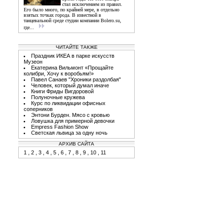
стал исключением из правил.
Его было много, по крайней мере, в отдельно
взятых точках города. В известной в
танцевальной среде студии компании Bolero.su,
где...
ЧИТАЙТЕ ТАКЖЕ
Праздник ИКЕА в парке искусств
Музеон
Екатерина Вильмонт «Прощайте
колибри, Хочу к воробьям!»
Павел Санаев "Хроники раздолбая"
Человек, который думал иначе
Книги Фриды Вигдоровой
Полуночные кружева
Курс по ликвидации офисных
соперников
Энтони Бурден. Мясо с кровью
Ловушка для примерной девочки
Empress Fashion Show
Светская львица за одну ночь
АРХИВ САЙТА
1
,
2
,
3
,
4
,
5
,
6
,
7
,
8
,
9
,
10
,
11