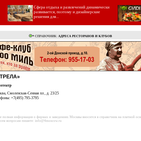
Cфера отдыха и развлечений динамически
развивается, поэтому и дизайнерские
решения для...
СПРАВОЧНИК:
АДРЕСА РЕСТОРАНОВ И КЛУБОВ
ТРЕЛА»
отеатр
ва, Смоленская-Сенная пл., д. 23/25
ефоны: +7(495) 795-3795
е полная информация о фирмах и заведениях Москвы вносится в справочник на платной осн
сем вопросам пишите: info@4moscow.ru