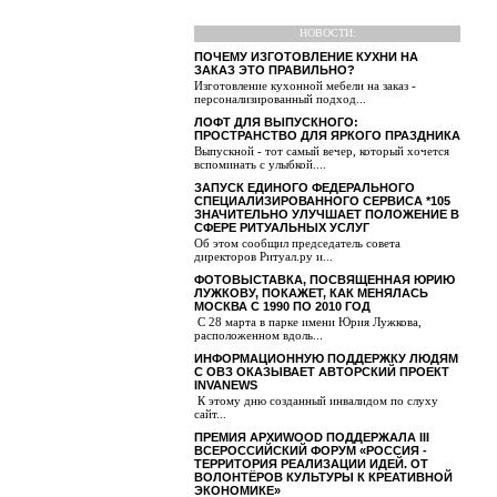
НОВОСТИ:
ПОЧЕМУ ИЗГОТОВЛЕНИЕ КУХНИ НА
ЗАКАЗ ЭТО ПРАВИЛЬНО?
Изготовление кухонной мебели на заказ -
персонализированный подход...
ЛОФТ ДЛЯ ВЫПУСКНОГО:
ПРОСТРАНСТВО ДЛЯ ЯРКОГО ПРАЗДНИКА
Выпускной - тот самый вечер, который хочется
вспоминать с улыбкой....
ЗАПУСК ЕДИНОГО ФЕДЕРАЛЬНОГО
СПЕЦИАЛИЗИРОВАННОГО СЕРВИСА *105
ЗНАЧИТЕЛЬНО УЛУЧШАЕТ ПОЛОЖЕНИЕ В
СФЕРЕ РИТУАЛЬНЫХ УСЛУГ
Об этом сообщил председатель совета
директоров Ритуал.ру и...
ФОТОВЫСТАВКА, ПОСВЯЩЕННАЯ ЮРИЮ
ЛУЖКОВУ, ПОКАЖЕТ, КАК МЕНЯЛАСЬ
МОСКВА С 1990 ПО 2010 ГОД
С 28 марта в парке имени Юрия Лужкова,
расположенном вдоль...
ИНФОРМАЦИОННУЮ ПОДДЕРЖКУ ЛЮДЯМ
С ОВЗ ОКАЗЫВАЕТ АВТОРСКИЙ ПРОЕКТ
INVANEWS
К этому дню созданный инвалидом по слуху
сайт...
ПРЕМИЯ АРХИWOOD ПОДДЕРЖАЛА III
ВСЕРОССИЙСКИЙ ФОРУМ «РОССИЯ -
ТЕРРИТОРИЯ РЕАЛИЗАЦИИ ИДЕЙ. ОТ
ВОЛОНТЁРОВ КУЛЬТУРЫ К КРЕАТИВНОЙ
ЭКОНОМИКЕ»