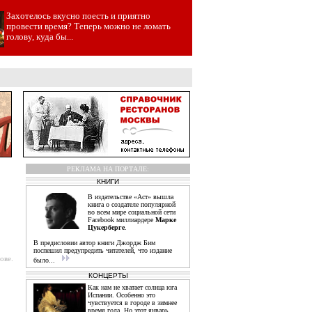
Захотелось вкусно поесть и приятно
провести время? Теперь можно не ломать
голову, куда бы...
РЕКЛАМА НА ПОРТАЛЕ:
КНИГИ
В издательстве «Аст» вышла
книга о создателе популярной
во всем мире социальной сети
Facebook миллиардере
Марке
Цукерберге
.
В предисловии автор книги Джордж Бим
поспешил предупредить читателей, что издание
ове.
было...
КОНЦЕРТЫ
Как нам не хватает солнца юга
Испании. Особенно это
чувствуется в городе в зимнее
время года. Но этот январь