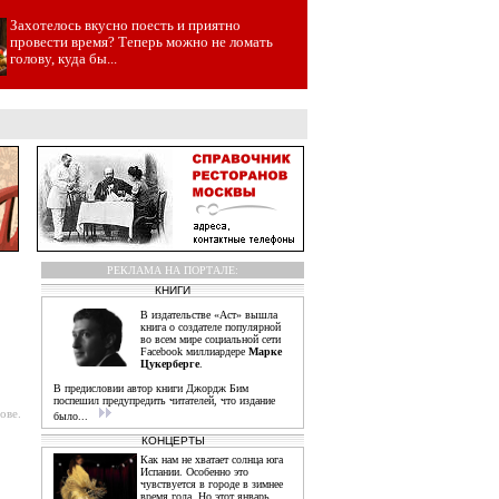
Захотелось вкусно поесть и приятно
провести время? Теперь можно не ломать
голову, куда бы...
РЕКЛАМА НА ПОРТАЛЕ:
КНИГИ
В издательстве «Аст» вышла
книга о создателе популярной
во всем мире социальной сети
Facebook миллиардере
Марке
Цукерберге
.
В предисловии автор книги Джордж Бим
поспешил предупредить читателей, что издание
ове.
было...
КОНЦЕРТЫ
Как нам не хватает солнца юга
Испании. Особенно это
чувствуется в городе в зимнее
время года. Но этот январь