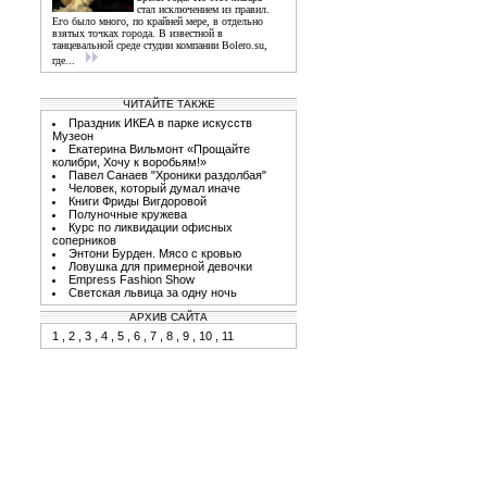
стал исключением из правил.
Его было много, по крайней мере, в отдельно
взятых точках города. В известной в
танцевальной среде студии компании Bolero.su,
где...
ЧИТАЙТЕ ТАКЖЕ
Праздник ИКЕА в парке искусств
Музеон
Екатерина Вильмонт «Прощайте
колибри, Хочу к воробьям!»
Павел Санаев "Хроники раздолбая"
Человек, который думал иначе
Книги Фриды Вигдоровой
Полуночные кружева
Курс по ликвидации офисных
соперников
Энтони Бурден. Мясо с кровью
Ловушка для примерной девочки
Empress Fashion Show
Светская львица за одну ночь
АРХИВ САЙТА
1
,
2
,
3
,
4
,
5
,
6
,
7
,
8
,
9
,
10
,
11