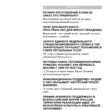
НОВОСТИ:
ПОЧЕМУ ИЗГОТОВЛЕНИЕ КУХНИ НА
ЗАКАЗ ЭТО ПРАВИЛЬНО?
Изготовление кухонной мебели на заказ -
персонализированный подход...
ЛОФТ ДЛЯ ВЫПУСКНОГО:
ПРОСТРАНСТВО ДЛЯ ЯРКОГО ПРАЗДНИКА
Выпускной - тот самый вечер, который хочется
вспоминать с улыбкой....
ЗАПУСК ЕДИНОГО ФЕДЕРАЛЬНОГО
СПЕЦИАЛИЗИРОВАННОГО СЕРВИСА *105
ЗНАЧИТЕЛЬНО УЛУЧШАЕТ ПОЛОЖЕНИЕ В
СФЕРЕ РИТУАЛЬНЫХ УСЛУГ
Об этом сообщил председатель совета
директоров Ритуал.ру и...
ФОТОВЫСТАВКА, ПОСВЯЩЕННАЯ ЮРИЮ
ЛУЖКОВУ, ПОКАЖЕТ, КАК МЕНЯЛАСЬ
МОСКВА С 1990 ПО 2010 ГОД
С 28 марта в парке имени Юрия Лужкова,
расположенном вдоль...
ИНФОРМАЦИОННУЮ ПОДДЕРЖКУ ЛЮДЯМ
С ОВЗ ОКАЗЫВАЕТ АВТОРСКИЙ ПРОЕКТ
INVANEWS
К этому дню созданный инвалидом по слуху
сайт...
ПРЕМИЯ АРХИWOOD ПОДДЕРЖАЛА III
ВСЕРОССИЙСКИЙ ФОРУМ «РОССИЯ -
ТЕРРИТОРИЯ РЕАЛИЗАЦИИ ИДЕЙ. ОТ
ВОЛОНТЁРОВ КУЛЬТУРЫ К КРЕАТИВНОЙ
ЭКОНОМИКЕ»