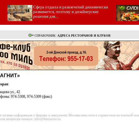
Cфера отдыха и развлечений динамически
развивается, поэтому и дизайнерские
решения для...
СПРАВОЧНИК:
АДРЕСА РЕСТОРАНОВ И КЛУБОВ
АГНИТ»
торан
ьцова ул., 42
фоны: 974-5308, 974-5309 (факс)
е полная информация о фирмах и заведениях Москвы вносится в справочник на платной осн
сем вопросам пишите: info@4moscow.ru