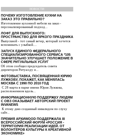
НОВОСТИ:
ПОЧЕМУ ИЗГОТОВЛЕНИЕ КУХНИ НА
ЗАКАЗ ЭТО ПРАВИЛЬНО?
Изготовление кухонной мебели на заказ -
персонализированный подход...
ЛОФТ ДЛЯ ВЫПУСКНОГО:
ПРОСТРАНСТВО ДЛЯ ЯРКОГО ПРАЗДНИКА
Выпускной - тот самый вечер, который хочется
вспоминать с улыбкой....
ЗАПУСК ЕДИНОГО ФЕДЕРАЛЬНОГО
СПЕЦИАЛИЗИРОВАННОГО СЕРВИСА *105
ЗНАЧИТЕЛЬНО УЛУЧШАЕТ ПОЛОЖЕНИЕ В
СФЕРЕ РИТУАЛЬНЫХ УСЛУГ
Об этом сообщил председатель совета
директоров Ритуал.ру и...
ФОТОВЫСТАВКА, ПОСВЯЩЕННАЯ ЮРИЮ
ЛУЖКОВУ, ПОКАЖЕТ, КАК МЕНЯЛАСЬ
МОСКВА С 1990 ПО 2010 ГОД
С 28 марта в парке имени Юрия Лужкова,
расположенном вдоль...
ИНФОРМАЦИОННУЮ ПОДДЕРЖКУ ЛЮДЯМ
С ОВЗ ОКАЗЫВАЕТ АВТОРСКИЙ ПРОЕКТ
INVANEWS
К этому дню созданный инвалидом по слуху
сайт...
ПРЕМИЯ АРХИWOOD ПОДДЕРЖАЛА III
ВСЕРОССИЙСКИЙ ФОРУМ «РОССИЯ -
ТЕРРИТОРИЯ РЕАЛИЗАЦИИ ИДЕЙ. ОТ
ВОЛОНТЁРОВ КУЛЬТУРЫ К КРЕАТИВНОЙ
ЭКОНОМИКЕ»