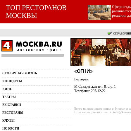
ТОП РЕСТОРАНОВ
Cфера отды
развиваетс
МОСКВЫ
решения для
СПРАВОЧНИ
«ОГНИ»
СТОЛИЧНАЯ ЖИЗНЬ
Ресторан
КОНЦЕРТЫ
М.Сухаревская пл., 8, стр. 1
КИНО
Телефоны: 207-12-22
ТЕАТРЫ
ВЫСТАВКИ
Более полная информация о фирмах и з
По всем вопросам пишите: info@4mosc
РЕСТОРАНЫ
КЛУБЫ
НОВОСТИ