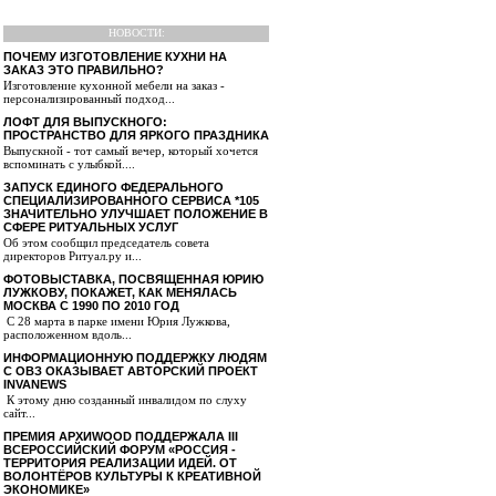
НОВОСТИ:
ПОЧЕМУ ИЗГОТОВЛЕНИЕ КУХНИ НА
ЗАКАЗ ЭТО ПРАВИЛЬНО?
Изготовление кухонной мебели на заказ -
персонализированный подход...
ЛОФТ ДЛЯ ВЫПУСКНОГО:
ПРОСТРАНСТВО ДЛЯ ЯРКОГО ПРАЗДНИКА
Выпускной - тот самый вечер, который хочется
вспоминать с улыбкой....
ЗАПУСК ЕДИНОГО ФЕДЕРАЛЬНОГО
СПЕЦИАЛИЗИРОВАННОГО СЕРВИСА *105
ЗНАЧИТЕЛЬНО УЛУЧШАЕТ ПОЛОЖЕНИЕ В
СФЕРЕ РИТУАЛЬНЫХ УСЛУГ
Об этом сообщил председатель совета
директоров Ритуал.ру и...
ФОТОВЫСТАВКА, ПОСВЯЩЕННАЯ ЮРИЮ
ЛУЖКОВУ, ПОКАЖЕТ, КАК МЕНЯЛАСЬ
МОСКВА С 1990 ПО 2010 ГОД
С 28 марта в парке имени Юрия Лужкова,
расположенном вдоль...
ИНФОРМАЦИОННУЮ ПОДДЕРЖКУ ЛЮДЯМ
С ОВЗ ОКАЗЫВАЕТ АВТОРСКИЙ ПРОЕКТ
INVANEWS
К этому дню созданный инвалидом по слуху
сайт...
ПРЕМИЯ АРХИWOOD ПОДДЕРЖАЛА III
ВСЕРОССИЙСКИЙ ФОРУМ «РОССИЯ -
ТЕРРИТОРИЯ РЕАЛИЗАЦИИ ИДЕЙ. ОТ
ВОЛОНТЁРОВ КУЛЬТУРЫ К КРЕАТИВНОЙ
ЭКОНОМИКЕ»