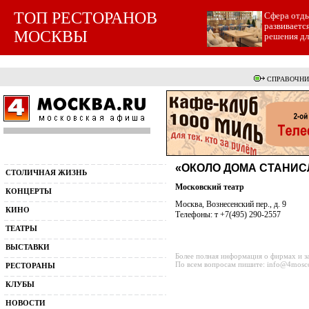
ТОП РЕСТОРАНОВ
Cфера отды
развиваетс
МОСКВЫ
решения для
СПРАВОЧНИ
«ОКОЛО ДОМА СТАНИС
СТОЛИЧНАЯ ЖИЗНЬ
Московский театр
КОНЦЕРТЫ
Москва, Вознесенский пер., д. 9
КИНО
Телефоны: т +7(495) 290-2557
ТЕАТРЫ
ВЫСТАВКИ
Более полная информация о фирмах и з
По всем вопросам пишите: info@4mosc
РЕСТОРАНЫ
КЛУБЫ
НОВОСТИ