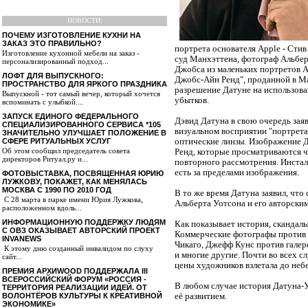
НОВОСТИ:
ПОЧЕМУ ИЗГОТОВЛЕНИЕ КУХНИ НА
ЗАКАЗ ЭТО ПРАВИЛЬНО?
портрета основателя Apple - Стив
Изготовление кухонной мебели на заказ -
суд Манхэттена, фотограф Альберт
персонализированный подход...
Джобса из маленьких портретов Ай
ЛОФТ ДЛЯ ВЫПУСКНОГО:
Джобс-Айн Ренд", проданной в Май
ПРОСТРАНСТВО ДЛЯ ЯРКОГО ПРАЗДНИКА
разрешение Датуне на использов
Выпускной - тот самый вечер, который хочется
убытков.
вспоминать с улыбкой....
ЗАПУСК ЕДИНОГО ФЕДЕРАЛЬНОГО
Дэвид Датуна в свою очередь заяв
СПЕЦИАЛИЗИРОВАННОГО СЕРВИСА *105
визуальном восприятии "портрета",
ЗНАЧИТЕЛЬНО УЛУЧШАЕТ ПОЛОЖЕНИЕ В
СФЕРЕ РИТУАЛЬНЫХ УСЛУГ
оптические линзы. Изображение Д
Об этом сообщил председатель совета
Ренд, которые просматриваются че
директоров Ритуал.ру и...
повторного рассмотрения. Инстал
есть за пределами изображения.
ФОТОВЫСТАВКА, ПОСВЯЩЕННАЯ ЮРИЮ
ЛУЖКОВУ, ПОКАЖЕТ, КАК МЕНЯЛАСЬ
МОСКВА С 1990 ПО 2010 ГОД
В то же время Датуна заявил, что
С 28 марта в парке имени Юрия Лужкова,
Альберта Уотсона и его авторским
расположенном вдоль...
ИНФОРМАЦИОННУЮ ПОДДЕРЖКУ ЛЮДЯМ
Как показывает история, скандалы
С ОВЗ ОКАЗЫВАЕТ АВТОРСКИЙ ПРОЕКТ
Коммерческие фотографы против 
INVANEWS
Чикаго, Джефф Кунс против галере
К этому дню созданный инвалидом по слуху
и многие другие. Почти во всех с
сайт...
цены художников взлетала до небе
ПРЕМИЯ АРХИWOOD ПОДДЕРЖАЛА III
ВСЕРОССИЙСКИЙ ФОРУМ «РОССИЯ -
В любом случае история Датуна-Уо
ТЕРРИТОРИЯ РЕАЛИЗАЦИИ ИДЕЙ. ОТ
ВОЛОНТЁРОВ КУЛЬТУРЫ К КРЕАТИВНОЙ
её развитием.
ЭКОНОМИКЕ»