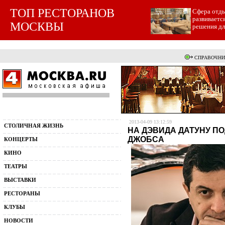
ТОП РЕСТОРАНОВ
Cфера отды
развиваетс
МОСКВЫ
решения для
СПРАВОЧНИ
2013-04-09 13:12:59
СТОЛИЧНАЯ ЖИЗНЬ
НА ДЭВИДА ДАТУНУ ПО
ДЖОБСА
КОНЦЕРТЫ
КИНО
ТЕАТРЫ
ВЫСТАВКИ
РЕСТОРАНЫ
КЛУБЫ
НОВОСТИ