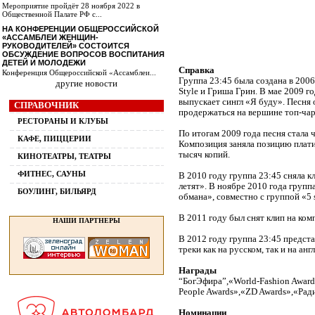
Мероприятие пройдёт 28 ноября 2022 в
Общественной Палате РФ с...
НА КОНФЕРЕНЦИИ ОБЩЕРОССИЙСКОЙ
«АССАМБЛЕИ ЖЕНЩИН-
РУКОВОДИТЕЛЕЙ» СОСТОИТСЯ
ОБСУЖДЕНИЕ ВОПРОСОВ ВОСПИТАНИЯ
ДЕТЕЙ И МОЛОДЕЖИ
Справка
Конференция Общероссийской «Ассамблеи...
Группа 23:45 была создана в 200
другие новости
Style и Гриша Грин. В мае 2009 го
выпускает сингл «Я буду». Песня 
СПРАВОЧНИК
продержаться на вершине топ-чарт
РЕСТОРАНЫ И КЛУБЫ
По итогам 2009 года песня стала
КАФЕ, ПИЦЦЕРИИ
Композиция заняла позицию платин
тысяч копий.
КИНОТЕАТРЫ, ТЕАТРЫ
ФИТНЕС, САУНЫ
В 2010 году группа 23:45 сняла 
летят». В ноябре 2010 года групп
БОУЛИНГ, БИЛЬЯРД
обмана», совместно с группой «5 s
В 2011 году был снят клип на ко
НАШИ ПАРТНЕРЫ
В 2012 году группа 23:45 предст
треки как на русском, так и на анг
Награды
“БогЭфира”,«World-Fashion Awar
People Awards»,«ZD Awards»,«Рад
Номинации