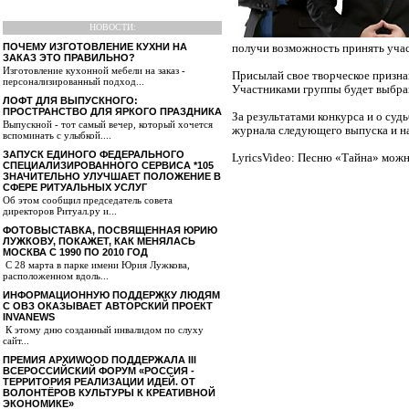
НОВОСТИ:
ПОЧЕМУ ИЗГОТОВЛЕНИЕ КУХНИ НА
получи возможность принять учас
ЗАКАЗ ЭТО ПРАВИЛЬНО?
Изготовление кухонной мебели на заказ -
Присылай свое творческое призна
персонализированный подход...
Участниками группы будет выбра
ЛОФТ ДЛЯ ВЫПУСКНОГО:
ПРОСТРАНСТВО ДЛЯ ЯРКОГО ПРАЗДНИКА
За результатами конкурса и о суд
Выпускной - тот самый вечер, который хочется
журнала следующего выпуска и на
вспоминать с улыбкой....
ЗАПУСК ЕДИНОГО ФЕДЕРАЛЬНОГО
LyricsVideo: Песню «Тайна» мож
СПЕЦИАЛИЗИРОВАННОГО СЕРВИСА *105
ЗНАЧИТЕЛЬНО УЛУЧШАЕТ ПОЛОЖЕНИЕ В
СФЕРЕ РИТУАЛЬНЫХ УСЛУГ
Об этом сообщил председатель совета
директоров Ритуал.ру и...
ФОТОВЫСТАВКА, ПОСВЯЩЕННАЯ ЮРИЮ
ЛУЖКОВУ, ПОКАЖЕТ, КАК МЕНЯЛАСЬ
МОСКВА С 1990 ПО 2010 ГОД
С 28 марта в парке имени Юрия Лужкова,
расположенном вдоль...
ИНФОРМАЦИОННУЮ ПОДДЕРЖКУ ЛЮДЯМ
С ОВЗ ОКАЗЫВАЕТ АВТОРСКИЙ ПРОЕКТ
INVANEWS
К этому дню созданный инвалидом по слуху
сайт...
ПРЕМИЯ АРХИWOOD ПОДДЕРЖАЛА III
ВСЕРОССИЙСКИЙ ФОРУМ «РОССИЯ -
ТЕРРИТОРИЯ РЕАЛИЗАЦИИ ИДЕЙ. ОТ
ВОЛОНТЁРОВ КУЛЬТУРЫ К КРЕАТИВНОЙ
ЭКОНОМИКЕ»