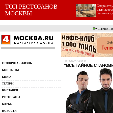
ТОП РЕСТОРАНОВ
Cфера отды
развиваетс
МОСКВЫ
решения для
СПРАВОЧНИ
2013-04-09 16:57:10
СТОЛИЧНАЯ ЖИЗНЬ
"ВСЕ ТАЙНОЕ СТАНОВ
КОНЦЕРТЫ
КИНО
ТЕАТРЫ
ВЫСТАВКИ
РЕСТОРАНЫ
КЛУБЫ
НОВОСТИ