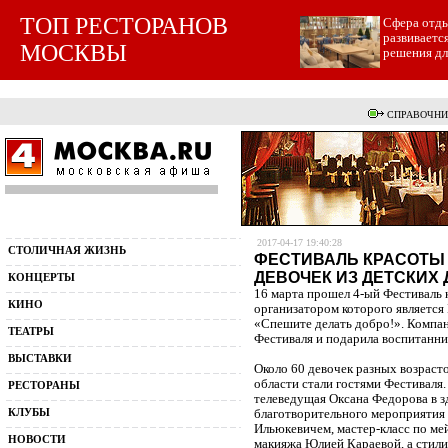
ТОП РЕСТОРАНОВ
Cфера отды
развиваетс
МОСКВЫ
решения для
СПРАВОЧНИ
2017-04-17 19:40:28
СТОЛИЧНАЯ ЖИЗНЬ
ФЕСТИВАЛЬ КРАСОТЫ 
ДЕВОЧЕК ИЗ ДЕТСКИХ
КОНЦЕРТЫ
16 марта прошел 4-ый Фестиваль 
КИНО
организатором которого являетс
«Спешите делать добро!». Компа
ТЕАТРЫ
Фестиваля и подарила воспитанни
ВЫСТАВКИ
Около 60 девочек разных возраст
области стали гостями Фестиваля
РЕСТОРАНЫ
телеведущая Оксана Федорова в зд
КЛУБЫ
благотворительного мероприятия
Ильюкевичем, мастер-класс по ме
НОВОСТИ
макияжа Юлией Караевой, а стил