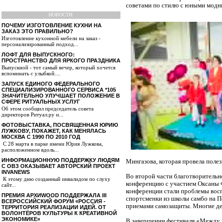
советами по стилю с юными модн
НОВОСТИ:
ПОЧЕМУ ИЗГОТОВЛЕНИЕ КУХНИ НА
ЗАКАЗ ЭТО ПРАВИЛЬНО?
Изготовление кухонной мебели на заказ -
персонализированный подход...
ЛОФТ ДЛЯ ВЫПУСКНОГО:
ПРОСТРАНСТВО ДЛЯ ЯРКОГО ПРАЗДНИКА
Выпускной - тот самый вечер, который хочется
вспоминать с улыбкой....
ЗАПУСК ЕДИНОГО ФЕДЕРАЛЬНОГО
СПЕЦИАЛИЗИРОВАННОГО СЕРВИСА *105
ЗНАЧИТЕЛЬНО УЛУЧШАЕТ ПОЛОЖЕНИЕ В
СФЕРЕ РИТУАЛЬНЫХ УСЛУГ
Об этом сообщил председатель совета
директоров Ритуал.ру и...
ФОТОВЫСТАВКА, ПОСВЯЩЕННАЯ ЮРИЮ
ЛУЖКОВУ, ПОКАЖЕТ, КАК МЕНЯЛАСЬ
МОСКВА С 1990 ПО 2010 ГОД
С 28 марта в парке имени Юрия Лужкова,
расположенном вдоль...
ИНФОРМАЦИОННУЮ ПОДДЕРЖКУ ЛЮДЯМ
Мингазова, которая провела поле
С ОВЗ ОКАЗЫВАЕТ АВТОРСКИЙ ПРОЕКТ
INVANEWS
Во второй части благотворительн
К этому дню созданный инвалидом по слуху
конференцию с участием Оксаны
сайт...
конференции стали проблемы восп
ПРЕМИЯ АРХИWOOD ПОДДЕРЖАЛА III
спортсменки из школы самбо на П
ВСЕРОССИЙСКИЙ ФОРУМ «РОССИЯ -
приемами самозащиты. Многие дев
ТЕРРИТОРИЯ РЕАЛИЗАЦИИ ИДЕЙ. ОТ
ВОЛОНТЁРОВ КУЛЬТУРЫ К КРЕАТИВНОЙ
ЭКОНОМИКЕ»
В завершении фестиваля «Между 