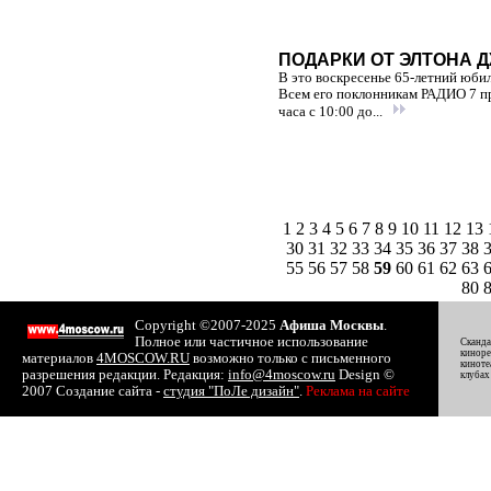
ПОДАРКИ ОТ ЭЛТОНА 
В это воскресенье 65-летний юби
Всем его поклонникам РАДИО 7 пр
часа с 10:00 до...
1
2
3
4
5
6
7
8
9
10
11
12
13
30
31
32
33
34
35
36
37
38
55
56
57
58
59
60
61
62
63
80
Copyright ©2007-2025
Афиша Москвы
.
Полное или частичное использование
Сканда
киноре
материалов
4MOSCOW.RU
возможно только с письменного
киноте
разрешения редакции. Редакция:
info@4moscow.ru
Design ©
клубах
2007 Создание сайта -
студия "ПоЛе дизайн"
.
Реклама на сайте