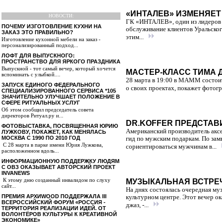
«ИНТАЛЕВ» ИЗМЕНЯЕТ
НОВОСТИ:
ГК «ИНТАЛЕВ», один из лидеров р
ПОЧЕМУ ИЗГОТОВЛЕНИЕ КУХНИ НА
обслуживание клиентов Уральског
ЗАКАЗ ЭТО ПРАВИЛЬНО?
этим...
Изготовление кухонной мебели на заказ -
персонализированный подход...
ЛОФТ ДЛЯ ВЫПУСКНОГО:
ПРОСТРАНСТВО ДЛЯ ЯРКОГО ПРАЗДНИКА
Выпускной - тот самый вечер, который хочется
МАСТЕР-КЛАСС ТИМА 
вспоминать с улыбкой....
28 марта в 19:00 в МАММ состоит
ЗАПУСК ЕДИНОГО ФЕДЕРАЛЬНОГО
о своих проектах, покажет фотог
СПЕЦИАЛИЗИРОВАННОГО СЕРВИСА *105
ЗНАЧИТЕЛЬНО УЛУЧШАЕТ ПОЛОЖЕНИЕ В
СФЕРЕ РИТУАЛЬНЫХ УСЛУГ
Об этом сообщил председатель совета
директоров Ритуал.ру и...
DR.KOFFER ПРЕДСТАВ
ФОТОВЫСТАВКА, ПОСВЯЩЕННАЯ ЮРИЮ
Американский производитель аксе
ЛУЖКОВУ, ПОКАЖЕТ, КАК МЕНЯЛАСЬ
МОСКВА С 1990 ПО 2010 ГОД
гид по мужским подаркам. По зам
С 28 марта в парке имени Юрия Лужкова,
сориентироваться мужчинам в...
расположенном вдоль...
ИНФОРМАЦИОННУЮ ПОДДЕРЖКУ ЛЮДЯМ
С ОВЗ ОКАЗЫВАЕТ АВТОРСКИЙ ПРОЕКТ
INVANEWS
К этому дню созданный инвалидом по слуху
МУЗЫКАЛЬНАЯ ВСТРЕЧА
сайт...
На днях состоялась очередная муз
ПРЕМИЯ АРХИWOOD ПОДДЕРЖАЛА III
культурном центре. Этот вечер о
ВСЕРОССИЙСКИЙ ФОРУМ «РОССИЯ -
джаз, -...
ТЕРРИТОРИЯ РЕАЛИЗАЦИИ ИДЕЙ. ОТ
ВОЛОНТЁРОВ КУЛЬТУРЫ К КРЕАТИВНОЙ
ЭКОНОМИКЕ»