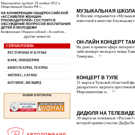
Мероприятие пройдёт 28 ноября 2022 в
Общественной Палате РФ с...
МУЗЫКАЛЬНАЯ ШКОЛА
НА КОНФЕРЕНЦИИ ОБЩЕРОССИЙСКОЙ
В Москве открывается «Музыкаль
«АССАМБЛЕИ ЖЕНЩИН-
РУКОВОДИТЕЛЕЙ» СОСТОИТСЯ
известной в качестве бэк-вокалис
ОБСУЖДЕНИЕ ВОПРОСОВ ВОСПИТАНИЯ
ДЕТЕЙ И МОЛОДЕЖИ
Конференция Общероссийской «Ассамблеи...
другие новости
ОН-ЛАЙН КОНЦЕРТ ТА
СПРАВОЧНИК
На днях в прямом эфире интернет
лайн концерт молодого певца Там
РЕСТОРАНЫ И КЛУБЫ
Тамерлан...
КАФЕ, ПИЦЦЕРИИ
КИНОТЕАТРЫ, ТЕАТРЫ
ФИТНЕС, САУНЫ
КОНЦЕРТ В ТУЛЕ
31 марта в Тульской областной фи
БОУЛИНГ, БИЛЬЯРД
двукратного лауреата престижной
Мирошниченко и...
НАШИ ПАРТНЕРЫ
ДИДЮЛЯ НА ТЕЛЕВИД
30 марта на телеканале «Россия-
которой принял участие ДиДюЛя -