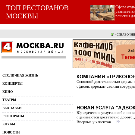
ТОП РЕСТОРАНОВ
Cфера отды
развиваетс
МОСКВЫ
решения для
СПРАВОЧНИ
СТОЛИЧНАЯ ЖИЗНЬ
КОМПАНИЯ «ТРИКОЛОР
Основной деятельностью фирмы «Т
КОНЦЕРТЫ
офисов, дорожит своими сотрудни
КИНО
ТЕАТРЫ
НОВАЯ УСЛУГА "АДВО
ВЫСТАВКИ
Юридические услуги, особенно в
РЕСТОРАНЫ
оцениваются достаточно дорого, 
Впервые у клиентов...
КЛУБЫ
НОВОСТИ