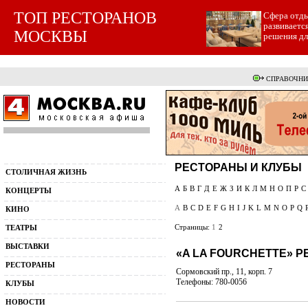
ТОП РЕСТОРАНОВ
Cфера отды
развиваетс
МОСКВЫ
решения для
СПРАВОЧНИ
РЕСТОРАНЫ И КЛУБЫ
СТОЛИЧНАЯ ЖИЗНЬ
А
Б
В
Г
Д
Е
Ж
З
И
К
Л
М
Н
О
П
Р
С
КОНЦЕРТЫ
A
B
C
D
E
F
G
H
I
J
K
L
M
N
O
P
Q
КИНО
Страницы:
1
2
ТЕАТРЫ
ВЫСТАВКИ
«A LA FOURCHETTE» 
РЕСТОРАНЫ
Сормовский пр., 11, корп. 7
Телефоны: 780-0056
КЛУБЫ
НОВОСТИ