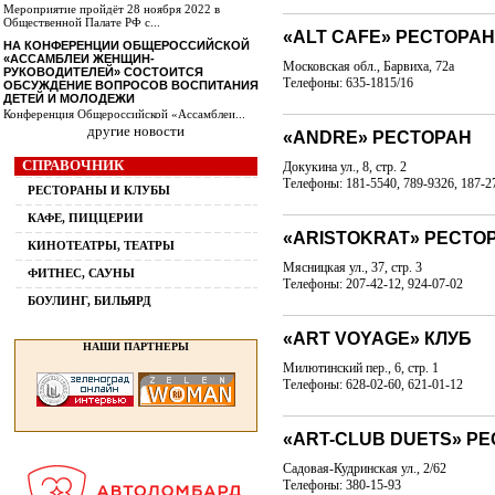
Мероприятие пройдёт 28 ноября 2022 в
Общественной Палате РФ с...
«ALT CAFE» РЕСТОРАН
НА КОНФЕРЕНЦИИ ОБЩЕРОССИЙСКОЙ
«АССАМБЛЕИ ЖЕНЩИН-
Московская обл., Барвиха, 72а
РУКОВОДИТЕЛЕЙ» СОСТОИТСЯ
Телефоны: 635-1815/16
ОБСУЖДЕНИЕ ВОПРОСОВ ВОСПИТАНИЯ
ДЕТЕЙ И МОЛОДЕЖИ
Конференция Общероссийской «Ассамблеи...
другие новости
«ANDRE» РЕСТОРАН
СПРАВОЧНИК
Докукина ул., 8, стр. 2
Телефоны: 181-5540, 789-9326, 187-2
РЕСТОРАНЫ И КЛУБЫ
КАФЕ, ПИЦЦЕРИИ
«ARISTOKRAT» РЕСТО
КИНОТЕАТРЫ, ТЕАТРЫ
Мясницкая ул., 37, стр. 3
ФИТНЕС, САУНЫ
Телефоны: 207-42-12, 924-07-02
БОУЛИНГ, БИЛЬЯРД
«ART VOYAGE» КЛУБ
НАШИ ПАРТНЕРЫ
Милютинский пер., 6, стр. 1
Телефоны: 628-02-60, 621-01-12
«ART-CLUB DUETS» РЕ
Садовая-Кудринская ул., 2/62
Телефоны: 380-15-93