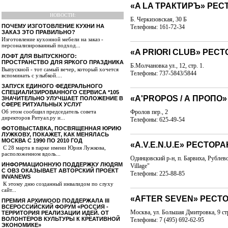
«A LA ТРАКТИРЪ» РЕС
НОВОСТИ:
Б. Черкизовская, 30 Б
ПОЧЕМУ ИЗГОТОВЛЕНИЕ КУХНИ НА
Телефоны: 161-72-34
ЗАКАЗ ЭТО ПРАВИЛЬНО?
Изготовление кухонной мебели на заказ -
персонализированный подход...
«A PRIORI CLUB» РЕСТ
ЛОФТ ДЛЯ ВЫПУСКНОГО:
ПРОСТРАНСТВО ДЛЯ ЯРКОГО ПРАЗДНИКА
Б.Молчановка ул., 12, стр. 1.
Выпускной - тот самый вечер, который хочется
Телефоны: 737-5843/5844
вспоминать с улыбкой....
ЗАПУСК ЕДИНОГО ФЕДЕРАЛЬНОГО
СПЕЦИАЛИЗИРОВАННОГО СЕРВИСА *105
«A'PROPOS / А ПРОПО
ЗНАЧИТЕЛЬНО УЛУЧШАЕТ ПОЛОЖЕНИЕ В
СФЕРЕ РИТУАЛЬНЫХ УСЛУГ
Фролов пер., 2
Об этом сообщил председатель совета
директоров Ритуал.ру и...
Телефоны: 625-49-54
ФОТОВЫСТАВКА, ПОСВЯЩЕННАЯ ЮРИЮ
ЛУЖКОВУ, ПОКАЖЕТ, КАК МЕНЯЛАСЬ
МОСКВА С 1990 ПО 2010 ГОД
«A.V.E.N.U.E» РЕСТОРА
С 28 марта в парке имени Юрия Лужкова,
расположенном вдоль...
Одинцовский р-н, п. Барвиха, Рублево
ИНФОРМАЦИОННУЮ ПОДДЕРЖКУ ЛЮДЯМ
Village"
С ОВЗ ОКАЗЫВАЕТ АВТОРСКИЙ ПРОЕКТ
Телефоны: 225-88-85
INVANEWS
К этому дню созданный инвалидом по слуху
сайт...
«AFTER SEVEN» РЕСТ
ПРЕМИЯ АРХИWOOD ПОДДЕРЖАЛА III
ВСЕРОССИЙСКИЙ ФОРУМ «РОССИЯ -
Москва, ул. Большая Дмитровка, 9 стр
ТЕРРИТОРИЯ РЕАЛИЗАЦИИ ИДЕЙ. ОТ
ВОЛОНТЁРОВ КУЛЬТУРЫ К КРЕАТИВНОЙ
Телефоны: 7 (495) 692-62-95
ЭКОНОМИКЕ»