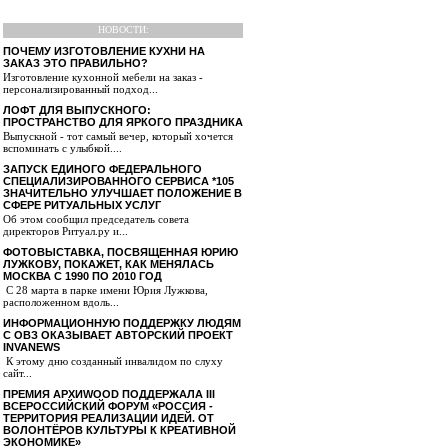
НОВОСТИ:
ПОЧЕМУ ИЗГОТОВЛЕНИЕ КУХНИ НА
ЗАКАЗ ЭТО ПРАВИЛЬНО?
Изготовление кухонной мебели на заказ -
персонализированный подход...
ЛОФТ ДЛЯ ВЫПУСКНОГО:
ПРОСТРАНСТВО ДЛЯ ЯРКОГО ПРАЗДНИКА
Выпускной - тот самый вечер, который хочется
вспоминать с улыбкой....
ЗАПУСК ЕДИНОГО ФЕДЕРАЛЬНОГО
СПЕЦИАЛИЗИРОВАННОГО СЕРВИСА *105
ЗНАЧИТЕЛЬНО УЛУЧШАЕТ ПОЛОЖЕНИЕ В
СФЕРЕ РИТУАЛЬНЫХ УСЛУГ
Об этом сообщил председатель совета
директоров Ритуал.ру и...
ФОТОВЫСТАВКА, ПОСВЯЩЕННАЯ ЮРИЮ
ЛУЖКОВУ, ПОКАЖЕТ, КАК МЕНЯЛАСЬ
МОСКВА С 1990 ПО 2010 ГОД
С 28 марта в парке имени Юрия Лужкова,
расположенном вдоль...
ИНФОРМАЦИОННУЮ ПОДДЕРЖКУ ЛЮДЯМ
С ОВЗ ОКАЗЫВАЕТ АВТОРСКИЙ ПРОЕКТ
INVANEWS
К этому дню созданный инвалидом по слуху
сайт...
ПРЕМИЯ АРХИWOOD ПОДДЕРЖАЛА III
ВСЕРОССИЙСКИЙ ФОРУМ «РОССИЯ -
ТЕРРИТОРИЯ РЕАЛИЗАЦИИ ИДЕЙ. ОТ
ВОЛОНТЁРОВ КУЛЬТУРЫ К КРЕАТИВНОЙ
ЭКОНОМИКЕ»