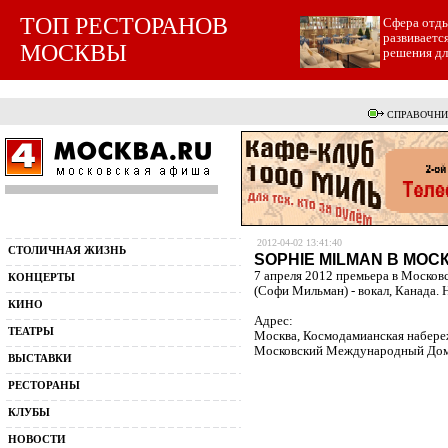
ТОП РЕСТОРАНОВ
Cфера отды
развиваетс
МОСКВЫ
решения для
СПРАВОЧНИ
2012-04-02 13:41:40
СТОЛИЧНАЯ ЖИЗНЬ
SOPHIE MILMAN В МОС
7 апреля 2012 премьера в Моско
КОНЦЕРТЫ
(Cофи Мильман) - вокал, Канада. 
КИНО
Адрес:
ТЕАТРЫ
Москва, Космодамианская набереж
Московский Международный До
ВЫСТАВКИ
РЕСТОРАНЫ
КЛУБЫ
НОВОСТИ