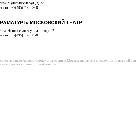
ква, Жулебинский бул., д. 5А
ефоны: +7(495) 706-5860
ДРАМАТУРГ» МОСКОВСКИЙ ТЕАТР
ква, Новопесчаная ул., д. 4, корп. 2
ефоны: +7(495) 157-3828
е полная информация о фирмах и заведениях Москвы вносится в справочник на платной осн
сем вопросам пишите: info@4moscow.ru