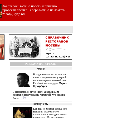
Захотелось вкусно поесть и приятно
провести время? Теперь можно не ломать
голову, куда бы...
РЕКЛАМА НА ПОРТАЛЕ:
КНИГИ
В издательстве «Аст» вышла
книга о создателе популярной
во всем мире социальной сети
Facebook миллиардере
Марке
Цукерберге
.
В предисловии автор книги Джордж Бим
поспешил предупредить читателей, что издание
было...
КОНЦЕРТЫ
Как нам не хватает солнца юга
Испании. Особенно это
чувствуется в городе в зимнее
время года. Но этот январь