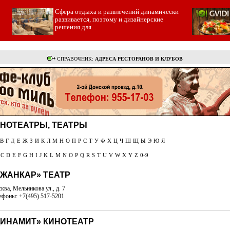
Cфера отдыха и развлечений динамически
развивается, поэтому и дизайнерские
решения для...
СПРАВОЧНИК:
АДРЕСА РЕСТОРАНОВ И КЛУБОВ
НОТЕАТРЫ, ТЕАТРЫ
В
Г
Д
Е
Ж
З
И
К
Л
М
Н
О
П
Р
С
Т
У
Ф
Х
Ц
Ч
Ш
Щ
Ы
Э
Ю
Я
C
D
E
F
G
H
I
J
K
L
M
N
O
P
Q
R
S
T
U
V
W
X
Y
Z
0-9
ДЖАНКАР» ТЕАТР
ква, Мельникова ул., д. 7
ефоны: +7(495) 517-5201
ДИНАМИТ» КИНОТЕАТР