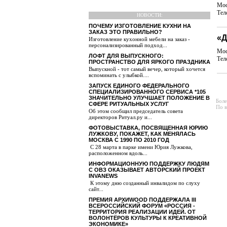
Мос
Тел
НОВОСТИ:
ПОЧЕМУ ИЗГОТОВЛЕНИЕ КУХНИ НА
ЗАКАЗ ЭТО ПРАВИЛЬНО?
«
Изготовление кухонной мебели на заказ -
персонализированный подход...
Мос
ЛОФТ ДЛЯ ВЫПУСКНОГО:
Тел
ПРОСТРАНСТВО ДЛЯ ЯРКОГО ПРАЗДНИКА
Выпускной - тот самый вечер, который хочется
вспоминать с улыбкой....
ЗАПУСК ЕДИНОГО ФЕДЕРАЛЬНОГО
СПЕЦИАЛИЗИРОВАННОГО СЕРВИСА *105
ЗНАЧИТЕЛЬНО УЛУЧШАЕТ ПОЛОЖЕНИЕ В
Боле
СФЕРЕ РИТУАЛЬНЫХ УСЛУГ
По в
Об этом сообщил председатель совета
директоров Ритуал.ру и...
ФОТОВЫСТАВКА, ПОСВЯЩЕННАЯ ЮРИЮ
ЛУЖКОВУ, ПОКАЖЕТ, КАК МЕНЯЛАСЬ
МОСКВА С 1990 ПО 2010 ГОД
С 28 марта в парке имени Юрия Лужкова,
расположенном вдоль...
ИНФОРМАЦИОННУЮ ПОДДЕРЖКУ ЛЮДЯМ
С ОВЗ ОКАЗЫВАЕТ АВТОРСКИЙ ПРОЕКТ
INVANEWS
К этому дню созданный инвалидом по слуху
сайт...
ПРЕМИЯ АРХИWOOD ПОДДЕРЖАЛА III
ВСЕРОССИЙСКИЙ ФОРУМ «РОССИЯ -
ТЕРРИТОРИЯ РЕАЛИЗАЦИИ ИДЕЙ. ОТ
ВОЛОНТЁРОВ КУЛЬТУРЫ К КРЕАТИВНОЙ
ЭКОНОМИКЕ»