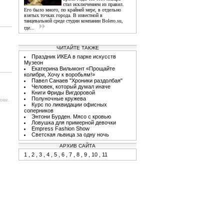
стал исключением из правил.
Его было много, по крайней мере, в отдельно
взятых точках города. В известной в
танцевальной среде студии компании Bolero.su,
где...
ЧИТАЙТЕ ТАКЖЕ
Праздник ИКЕА в парке искусств
Музеон
Екатерина Вильмонт «Прощайте
колибри, Хочу к воробьям!»
Павел Санаев "Хроники раздолбая"
Человек, который думал иначе
Книги Фриды Вигдоровой
Полуночные кружева
ове.
Курс по ликвидации офисных
соперников
Энтони Бурден. Мясо с кровью
Ловушка для примерной девочки
Empress Fashion Show
Светская львица за одну ночь
АРХИВ САЙТА
1
,
2
,
3
,
4
,
5
,
6
,
7
,
8
,
9
,
10
,
11