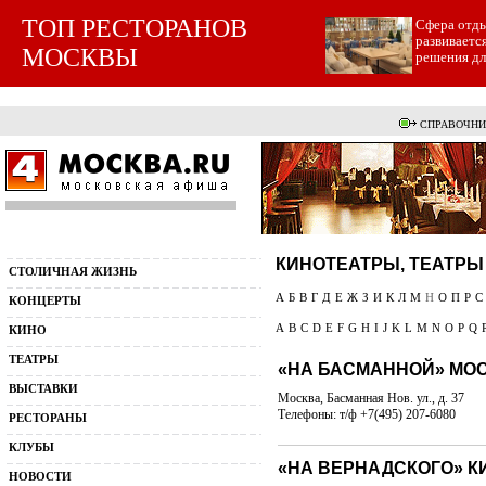
ТОП РЕСТОРАНОВ
Cфера отды
развиваетс
МОСКВЫ
решения для
СПРАВОЧНИ
КИНОТЕАТРЫ, ТЕАТРЫ
СТОЛИЧНАЯ ЖИЗНЬ
А
Б
В
Г
Д
Е
Ж
З
И
К
Л
М
Н
О
П
Р
С
КОНЦЕРТЫ
A
B
C
D
E
F
G
H
I
J
K
L
M
N
O
P
Q
КИНО
ТЕАТРЫ
«НА БАСМАННОЙ» МО
ВЫСТАВКИ
Москва, Басманная Нов. ул., д. 37
Телефоны: т/ф +7(495) 207-6080
РЕСТОРАНЫ
КЛУБЫ
«НА ВЕРНАДСКОГО» К
НОВОСТИ