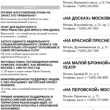
Москва, Вернадского просп., д. 6, Г
Телефоны: +7(495) 545-0505
НОВОСТИ:
ПОЧЕМУ ИЗГОТОВЛЕНИЕ КУХНИ НА
ЗАКАЗ ЭТО ПРАВИЛЬНО?
«НА ДОСКАХ» МОСКОВ
Изготовление кухонной мебели на заказ -
персонализированный подход...
Москва, Вспольный пер., д. 21, стр. 2
ЛОФТ ДЛЯ ВЫПУСКНОГО:
Телефоны: +7(495) 291-5365
ПРОСТРАНСТВО ДЛЯ ЯРКОГО ПРАЗДНИКА
Выпускной - тот самый вечер, который хочется
вспоминать с улыбкой....
«НА КРАСНОЙ ПРЕСНЕ
ЗАПУСК ЕДИНОГО ФЕДЕРАЛЬНОГО
СПЕЦИАЛИЗИРОВАННОГО СЕРВИСА *105
Москва, Дружинниковская ул., д. 15
ЗНАЧИТЕЛЬНО УЛУЧШАЕТ ПОЛОЖЕНИЕ В
СФЕРЕ РИТУАЛЬНЫХ УСЛУГ
Телефоны: +7(495) 205-7306
Об этом сообщил председатель совета
директоров Ритуал.ру и...
ФОТОВЫСТАВКА, ПОСВЯЩЕННАЯ ЮРИЮ
«НА МАЛОЙ БРОННОЙ
ЛУЖКОВУ, ПОКАЖЕТ, КАК МЕНЯЛАСЬ
ТЕАТР
МОСКВА С 1990 ПО 2010 ГОД
С 28 марта в парке имени Юрия Лужкова,
Москва, Бронная М. ул., д. 4
расположенном вдоль...
Телефоны: касса: т +7(495) 290-4093
ИНФОРМАЦИОННУЮ ПОДДЕРЖКУ ЛЮДЯМ
С ОВЗ ОКАЗЫВАЕТ АВТОРСКИЙ ПРОЕКТ
INVANEWS
К этому дню созданный инвалидом по слуху
«НА ПЕРОВСКОЙ» МОС
сайт...
Москва, Перовская ул., д. 75
ПРЕМИЯ АРХИWOOD ПОДДЕРЖАЛА III
Телефоны: касса: т +7(495) 375-6609
ВСЕРОССИЙСКИЙ ФОРУМ «РОССИЯ -
ТЕРРИТОРИЯ РЕАЛИЗАЦИИ ИДЕЙ. ОТ
ВОЛОНТЁРОВ КУЛЬТУРЫ К КРЕАТИВНОЙ
ЭКОНОМИКЕ»