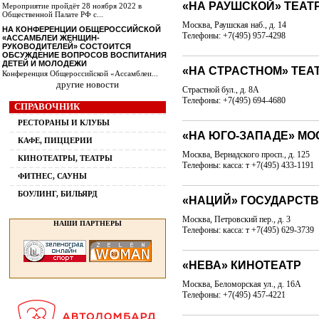
«НА РАУШСКОЙ» ТЕАТ
Мероприятие пройдёт 28 ноября 2022 в
Общественной Палате РФ с...
Москва, Раушская наб., д. 14
НА КОНФЕРЕНЦИИ ОБЩЕРОССИЙСКОЙ
Телефоны: +7(495) 957-4298
«АССАМБЛЕИ ЖЕНЩИН-
РУКОВОДИТЕЛЕЙ» СОСТОИТСЯ
ОБСУЖДЕНИЕ ВОПРОСОВ ВОСПИТАНИЯ
ДЕТЕЙ И МОЛОДЕЖИ
«НА СТРАСТНОМ» ТЕА
Конференция Общероссийской «Ассамблеи...
другие новости
Страстной бул., д. 8А
Телефоны: +7(495) 694-4680
СПРАВОЧНИК
РЕСТОРАНЫ И КЛУБЫ
«НА ЮГО-ЗАПАДЕ» МО
КАФЕ, ПИЦЦЕРИИ
Москва, Вернадского просп., д. 125
КИНОТЕАТРЫ, ТЕАТРЫ
Телефоны: касса: т +7(495) 433-1191
ФИТНЕС, САУНЫ
БОУЛИНГ, БИЛЬЯРД
«НАЦИЙ» ГОСУДАРСТ
Москва, Петровский пер., д. 3
НАШИ ПАРТНЕРЫ
Телефоны: касса: т +7(495) 629-3739
«НЕВА» КИНОТЕАТР
Москва, Беломорская ул., д. 16А
Телефоны: +7(495) 457-4221