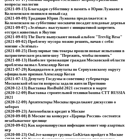
вопросы экологии
(2021-09-15)
Благодаря субботнику в память о Юрии Лужкове в
Коломенском появился новый сад
(2021-09-09)
Традиция Юрия Лужкова продолжается: в
Коломенском на субботнике москвичи посадят плодовые деревья
(2021-09-07)
«Зелёные» выступают с инициативой запретить
отстрел животных в Якутии
(2021-09-03)
The Dartz выпускают новый альбом "Trevlig Resa"
(2021-09-02)
Проблему мусора можно решить, начав с себя:
мнение «Зелёных»
(2021-08-25)
Популярные тик-токеры прошли новые испытания в
патриотическом реалити-шоу "Пережить, чтобы помнить"
(2021-08-13)
Наиболее тревожащие граждан Московской области
проблемы назвал Александр Коган
(2021-07-29)
Кандидатом в депутаты по Серпуховскому округу
официально признан Александр Коган
(2021-07-13)
Депутату Госдумы и советнику губернатора
Московской области вопросы задали жители Протвино
(2020-12-13)
Выставка RosBuild 2021 состоится в марте
(2020-12-09)
Выставка строительной техники bauma CTT RUSSIA
2021
(2020-12-09)
Архитекторы Москвы продолжают дискуссию о
заборах
(2020-09-23)
Автомобили в кредит в Москве
(2020-09-08)
В Москве на конкурсе «Царица России» состоится
незабываемое зрелище
(2020-09-02)
Как коронавирусная инфекция меняет мир азартных
игр
(2020-08-23)
OnLive-концерт группы GoKirtan пройдет в Москве