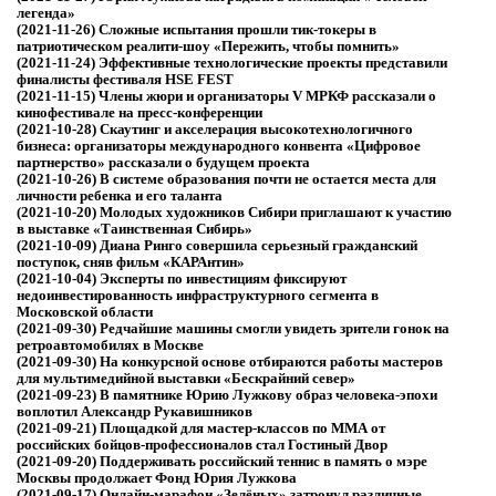
легенда»
(2021-11-26)
Сложные испытания прошли тик-токеры в
патриотическом реалити-шоу «Пережить, чтобы помнить»
(2021-11-24)
Эффективные технологические проекты представили
финалисты фестиваля HSE FEST
(2021-11-15)
Члены жюри и организаторы V МРКФ рассказали о
кинофестивале на пресс-конференции
(2021-10-28)
Скаутинг и акселерация высокотехнологичного
бизнеса: организаторы международного конвента «Цифровое
партнерство» рассказали о будущем проекта
(2021-10-26)
В системе образования почти не остается места для
личности ребенка и его таланта
(2021-10-20)
Молодых художников Сибири приглашают к участию
в выставке «Таинственная Сибирь»
(2021-10-09)
Диана Ринго совершила серьезный гражданский
поступок, сняв фильм «КАРАнтин»
(2021-10-04)
Эксперты по инвестициям фиксируют
недоинвестированность инфраструктурного сегмента в
Московской области
(2021-09-30)
Редчайшие машины смогли увидеть зрители гонок на
ретроавтомобилях в Москве
(2021-09-30)
На конкурсной основе отбираются работы мастеров
для мультимедийной выставки «Бескрайний север»
(2021-09-23)
В памятнике Юрию Лужкову образ человека-эпохи
воплотил Александр Рукавишников
(2021-09-21)
Площадкой для мастер-классов по ММА от
российских бойцов-профессионалов стал Гостиный Двор
(2021-09-20)
Поддерживать российский теннис в память о мэре
Москвы продолжает Фонд Юрия Лужкова
(2021-09-17)
Онлайн-марафон «Зелёных» затронул различные