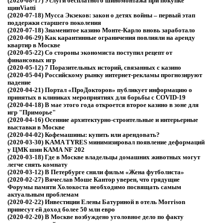
(2020-08-17)
Услуги бесплатного шиномонтажа при покупке
щинViatti
(2020-07-18)
Мусса Экзеков: закон о детях войны – первый этап
поддержки старшего поколения
(2020-07-18)
Знаменитое казино Монте-Карло вновь заработало
(2020-06-29)
Как карантинные ограничения повлияли на аренду
квартир в Москве
(2020-05-22)
Со стороны экономиста поступил рецепт от
финансовых игр
(2020-05-12)
7 Поразительных историй, связанных с казино
(2020-05-04)
Российскому рынку интернет-рекламы прогнозируют
падение
(2020-04-21)
Портал «ПроДокторов» публикует информацию о
принятых в клиниках мероприятиях для борьбы с COVID-19
(2020-04-18)
В мае этого года откроется второе казино в зоне для
игр "Приморье"
(2020-04-16)
Осенние архитектурно-строительные и интерьерные
выставки в Москве
(2020-04-02)
Кофемашины: купить или арендовать?
(2020-03-30)
KAMA TYRES минимизировал появление деформаций
у ЦМК шин КАМА NF 202
(2020-03-18)
Где в Москве владельцы домашних животных могут
легче снять комнату
(2020-03-12)
В Петербурге сняли фильм «Жена футболиста»
(2020-02-27)
Вячеслав Моше Кантор уверен, что грядущие
Форумы памяти Холокоста необходимо посвящать самым
актуальным проблемам
(2020-02-22)
Инвестиции Елены Батуриной в отель Morrison
принесут ей доход более 50 млн евро
(2020-02-20)
В Москве возбуждено уголовное дело по факту