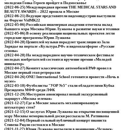
молодежи Гонка Героев пройдет в Подмосковье
(2022-06-25)
Международная премия THE MEDICAL STARS AND
BEAUTY AWARDS – 2022 прошла в Москве
(2022-06-21)
Ведущие представители видеоиндустрии выступили
на Форуме VidMK22
(2022-05-06)
Российская инженерная академия отметила вклад
бывшего мэра Москвы Юрия Лужкова в развитие науки и техники
(2022-05-06)
В основу реализации национальных проектов легли
городские программы Юрия Лужкова
(2022-04-28)
Ценителей музыки порадуют трансляции из Зала
Зарядье на портале «Культура.РФ» и видеоплатформе «Русские
сезоны»
(2022-04-28)
На международном научно-техническом фестивале
молодых изобретателей состоится вручение премии «Молодой
инноватор»
(2022-04-27)
Комитет классических автомобилей РАФ провел в
Москве первый этап ретроралли
(2022-04-26)
ONE! International School готовится провести «Ночь в
музее»
(2022-03-10)
Футболисты "УОР №5" стали обладателями Кубка
Президента МФФ среди ЛФК
(2021-12-29)
Мостуризм анонсировал новый экскурсионный
маршрут «Москва зеленая»
(2021-12-27)
Где в Москве заказать механизированную
штукатурку стен?
(2021-12-15)
О заслугах Юрия Лужкова на открытии посвященной
мэру Москвы мемориальной доски рассказала М. Ратникова
(2021-12-04)
Первый сольный публичный концерт пианиста
Стивена Ридли состоялся в Москве
(2021-11-27)
Юрия Лужкова наградили в номинации «Человек-