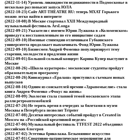
(2022-11-14)
Уровень ликвидности недвижимости в Подмосковье в
несколько раз повысит запуск ЮЛА
(2022-10-23)
Сайт ART-THEATRE RU: теперь МХАТ Горького
можно легко найти в интернете
(2022-10-08)
В Москве стартовал XXII Международный
музыкальный фестиваль ArsLonga
(2022-09-21)
Указатели с именем Юрия Лужкова в «Коломенском»
приведут к восстановленным по его инициативе садам
(2022-09-10)
Именные стипендии отличникам Губкинского
университета продолжает выплачивать Фонд Юрия Лужкова
(2022-09-10)
Бизнесмен Андрей Фоменко популяризирует тему
старения, молодости и продления жизни
(2022-09-01)
Большой сольный концерт: Карина Купер выступит в
Москве
(2022-08-26)
«Школа кураторов»: московские студенты пройдут
образовательную программу
(2022-08-26)
Киножурнал «Ералаш» приступил к съемкам новых
выпусков
(2022-08-16)
Одним из соискателей премии «Здравомыслие» стала
книга Андрея Фоменко «Фокус на жизнь»
(2022-08-09)
Экология стала главной темой московского этапа
ралли ретроавтомобилей
(2022-07-26)
Не терять время в очередях за билетами в музеи
Москвы и Петербурга позволит Tripster
(2022-07-08)
Десятки интересных событий пройдут в Created in
Moscow на «Российской креативной неделе»
(2022-07-06)
Музыкальный фестиваль TTFEST 2022 объединил
российских блогеров
(2022-07-02)
Эстетика бриколажа. Безымянное искусство
(2022-07-01)
Спортивно-патриотическое мероприятие для