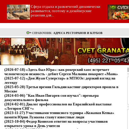
Cфера отдыха и развлечений динамически
развивается, поэтому и дизайнерские
решения для...
СПРАВОЧНИК:
АДРЕСА РЕСТОРАНОВ И КЛУБОВ
(2026-07-18)
«Здесь был Юра»: как рокерский хаос встречает
человеческую нежность - дебют Сергея Малкина покоряет «Маяк»
(2025-07-12)
«Дон Жуан Суперстар» в МТЮЗе: дерзкий взгляд на
легенду
(2025-05-28)
Третья премия Гильдии кастинг-директоров прошла в
Москве
(2024-03-06)
"Как Иван Пигарев сон изучал": премьера
документального фильма
(2024-02-01)
Диалог профессионалов на Евразийской выставке
«Легпром СНГ+»
(2023-11-27)
Участниками теннисного турнира «Кожаная Кепка»
памяти Юрия Лужкова станут известные люди
(2023-10-04)
Федор Конюхов ответит на вопросы участников
открытого урока в День учителя