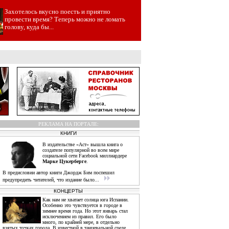
Захотелось вкусно поесть и приятно
провести время? Теперь можно не ломать
голову, куда бы...
РЕКЛАМА НА ПОРТАЛЕ:
КНИГИ
В издательстве «Аст» вышла книга о
создателе популярной во всем мире
социальной сети Facebook миллиардере
Марке Цукерберге
.
В предисловии автор книги Джордж Бим поспешил
предупредить читателей, что издание было...
КОНЦЕРТЫ
Как нам не хватает солнца юга Испании.
Особенно это чувствуется в городе в
зимнее время года. Но этот январь стал
исключением из правил. Его было
много, по крайней мере, в отдельно
взятых точках города. В известной в танцевальной среде