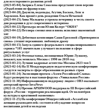
для всестороннего развития детей
(2023-05-04)
Актриса Елена Соколова представит свою версию
«Ограбления по-французски»
(2023-04-28)
Джунгли, водопады, Агутин, Басков, Лепс и
Харламов. Как прошёл день рождения Ольги Нечаевой
(2023-04-25)
Анна Мальцева устроила вечеринку в честь своего
дня рождения в духе современного историзма
(2023-04-22)
Премьера песни Юлии Колерт “ОКНА”
(2023-04-22)
Петлюра сменил имя и вновь исполнил знаменитый
хит
(2023-04-19)
Дебютная композиция Саши Ероховой «Притворимся
снова» утешит переживших любовную драму
(2023-04-15)
Запуск единого федерального специализированного
сервиса *105 значительно улучшает положение в сфере
ритуальных услуг
(2023-03-24)
Фотовыставка, посвященная Юрию Лужкову,
покажет, как менялась Москва с 1990 по 2010 год
(2023-03-21)
Лучшие кадровые агентства Москвы 2023 топ-5
(2023-02-14)
На II Международную педагогическую конференцию
съедутся эксперты в сфере образования из разных стран
(2023-01-24)
Экспозиции проекта «Аллея Российской Славы»
будут развернуты в выставки-форума «Уникальная Россия»
(2022-11-30)
Информационную поддержку людям с ОВЗ оказывает
авторский проект InvaNews
(2022-11-25)
Премия АРХИWOOD поддержала III Всероссийский
форум «Россия - территория реализации идей. От волонтёров
культуры к креативной экономике»
(2022-11-25)
На конференции Общероссийской «Ассамблеи
женщин-руководителей» состоится обсуждение вопросов
воспитания детей и молодежи