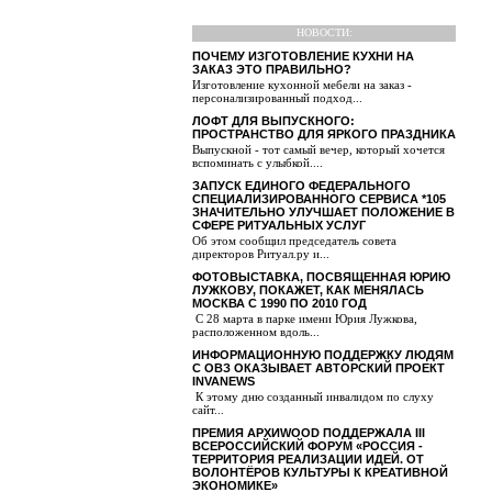
НОВОСТИ:
ПОЧЕМУ ИЗГОТОВЛЕНИЕ КУХНИ НА
ЗАКАЗ ЭТО ПРАВИЛЬНО?
Изготовление кухонной мебели на заказ -
персонализированный подход...
ЛОФТ ДЛЯ ВЫПУСКНОГО:
ПРОСТРАНСТВО ДЛЯ ЯРКОГО ПРАЗДНИКА
Выпускной - тот самый вечер, который хочется
вспоминать с улыбкой....
ЗАПУСК ЕДИНОГО ФЕДЕРАЛЬНОГО
СПЕЦИАЛИЗИРОВАННОГО СЕРВИСА *105
ЗНАЧИТЕЛЬНО УЛУЧШАЕТ ПОЛОЖЕНИЕ В
СФЕРЕ РИТУАЛЬНЫХ УСЛУГ
Об этом сообщил председатель совета
директоров Ритуал.ру и...
ФОТОВЫСТАВКА, ПОСВЯЩЕННАЯ ЮРИЮ
ЛУЖКОВУ, ПОКАЖЕТ, КАК МЕНЯЛАСЬ
МОСКВА С 1990 ПО 2010 ГОД
С 28 марта в парке имени Юрия Лужкова,
расположенном вдоль...
ИНФОРМАЦИОННУЮ ПОДДЕРЖКУ ЛЮДЯМ
С ОВЗ ОКАЗЫВАЕТ АВТОРСКИЙ ПРОЕКТ
INVANEWS
К этому дню созданный инвалидом по слуху
сайт...
ПРЕМИЯ АРХИWOOD ПОДДЕРЖАЛА III
ВСЕРОССИЙСКИЙ ФОРУМ «РОССИЯ -
ТЕРРИТОРИЯ РЕАЛИЗАЦИИ ИДЕЙ. ОТ
ВОЛОНТЁРОВ КУЛЬТУРЫ К КРЕАТИВНОЙ
ЭКОНОМИКЕ»