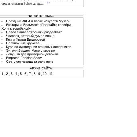
студии компании Bolero.su, где...
ЧИТАЙТЕ ТАКЖЕ
Праздник ИКЕА в парке искусств Музеон
Екатерина Вильмонт «Прощайте колибри,
Хочу к воробьям!»
Павел Санаев "Хроники раздолбая"
Человек, который думал иначе
Книги Фриды Вигдоровой
Полуночные кружева
Курс по ликвидации офисных соперников
Энтони Бурден. Мясо с кровью
Ловушка для примерной девочки
Empress Fashion Show
Светская львица за одну ночь
АРХИВ САЙТА
1
,
2
,
3
,
4
,
5
,
6
,
7
,
8
,
9
,
10
,
11