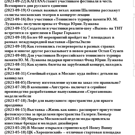
(2023-09-22)
KAITANA станет участником фестиваля в честь
Всемирного дня русского единения
(2023-09-19)
О самых важных вехах жизни Шаляпина расскажут
солисты московских театров в концерте-лекции
(2023-09-16)
Все участники «Теннисного турнира памяти Ю. М.
Лужкова» получили призы от Фонда Юрия Лужкова
(2023-09-15)
Создатели и участники реалити-шоу «Вызов» на ТНТ
встретятся со зрителями в Парке Горького
(2023-09-10)
Более 60 мероприятий пройдет на 7 площадках в
рамках международной выставки «ЦветыЭкспо
(2023-09-10)
Как готовились госперевороты в разных странах
мира и многое другое рассказывает в новом романе Остап Стужев
(2023-09-08)
Для участников Всероссийского теннисного турнира
памяти Ю. М. Лужкова подарки приготовил Фонд Юрия Лужкова
(2023-08-31)
Как купить билеты на зарубежный концерт, находясь
в России
(2023-08-31)
Семейный отдых в Москве: куда пойти с детьми на
каникулах
(2023-08-05)
Почему изготовление кухни на заказ это правильно?
(2023-07-30)
В компании «Ангстрем» включат в серийное
производство разработанные выпускниками «Строгановки»
модели мебели
(2023-07-18)
Лофт для выпускного: пространство для яркого
праздника
(2023-06-15)
Выставка «Жизнь как кино» расширяет присутствие
фотоискусства за пределами пространства Галереи Люмьер
(2023-05-30)
Маркеты Московской недели моды привлекла
известные бренды и молодых дизайнеров
(2023-05-20)
В Москве открылся стриптиз-клуб Honey Bunny
(2023-05-18)
ЦК «Хорошевский» – отличная стартовая площадка